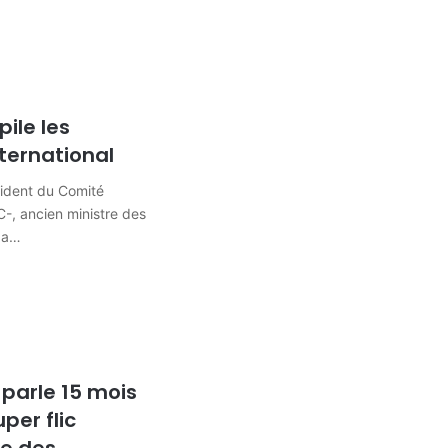
ile les
nternational
ésident du Comité
, ancien ministre des
nga…
e parle 15 mois
per flic