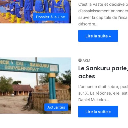
C’est la vaste et décisive 
d’assainissement annoncée 
Dossier à la Une
sauver la capitale de l’insa
désordre…
Lire la suite »
AKM
Le Sankuru parle,
actes
L’annonce était sobre, pos
sur X. La réponse, elle, est
Daniel Mukoko…
Actualités
Lire la suite »