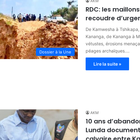
AKM
RDC: les maillons
recoudre d’urge
De Kamwesha à Tshikapa,
Kananga, de Kananga à Mb
vétustes, érosions menaça
péages archaïques.…
Dossier à la Une
Lire la suite »
AKM
10 ans d’abando
Lunda document
calvaire entre K