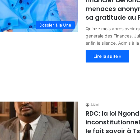
financier dénon
menaces anonyme
sa gratitude au 
Dossier à la Une
Quinze mois après avoir qui
générale des Finances, Ju
enfin le silence. Admis à la
Lire la suite »
AKM
RDC: la loi Ngon
inconstitutionn
le fait savoir à T