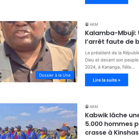
AKM
Kalamba-Mbuji: 
l’arrêt faute de
Le président de la Républi
Dieu et devant son peupl
2024, à Kananga, Félix…
Dossier à la Une
Lire la suite »
AKM
Kabwik lâche un
5.000 hommes po
crasse à Kinsha