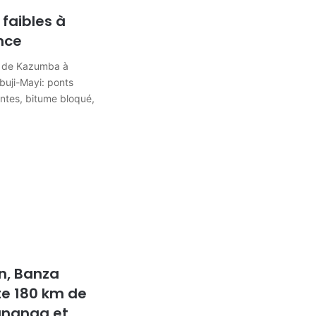
 faibles à
nce
 de Kazumba à
uji-Mayi: ponts
ntes, bitume bloqué,
n, Banza
e 180 km de
ananga et