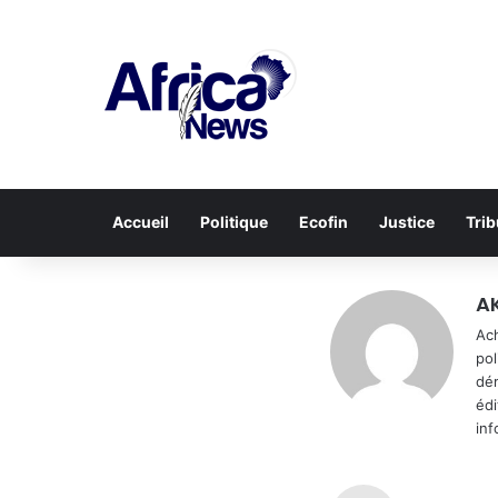
Accueil
Politique
Ecofin
Justice
Tri
A
Ach
pol
dém
édi
inf