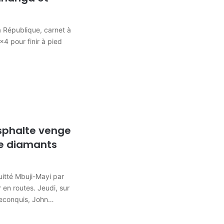
la République, carnet à
4 pour finir à pied
asphalte venge
e diamants
itté Mbuji-Mayi par
 en routes. Jeudi, sur
reconquis, John…