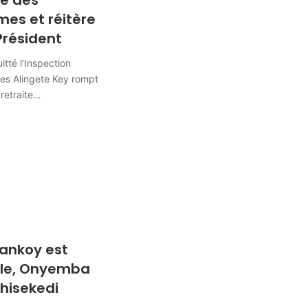
ce des
s et réitère
Président
tté l’Inspection
les Alingete Key rompt
 retraite…
dankoy est
elle, Onyemba
shisekedi