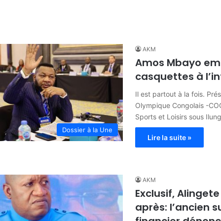
AKM
Amos Mbayo emp
casquettes à l’i
Il est partout à la fois. Pr
Olympique Congolais -COC-
Sports et Loisirs sous Ilu
Dossier à la Une
Lire la suite »
AKM
Exclusif, Alinget
après: l’ancien su