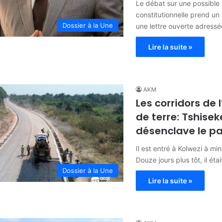
Le débat sur une possible 
constitutionnelle prend un 
Dossier à la Une
une lettre ouverte adressée
Lire la suite »
AKM
Les corridors de 
de terre: Tshisek
désenclave le pa
Il est entré à Kolwezi à minu
Douze jours plus tôt, il ét
Dossier à la Une
Lire la suite »