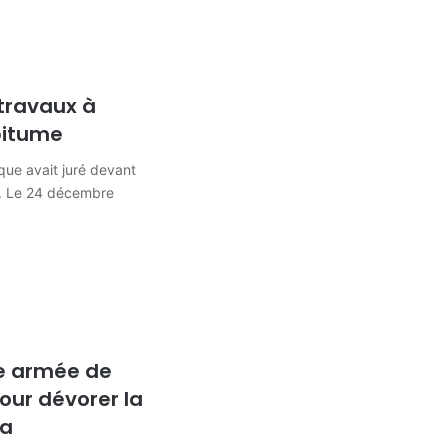
travaux à
 bitume
que avait juré devant
e. Le 24 décembre
e armée de
ur dévorer la
sa