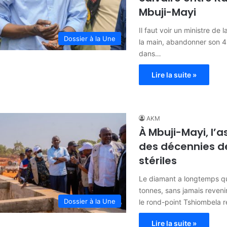
Mbuji-Mayi
Il faut voir un ministre de 
Dossier à la Une
la main, abandonner son 4×
dans…
Lire la suite »
AKM
À Mbuji-Mayi, l’
des décennies d
stériles
Le diamant a longtemps qu
tonnes, sans jamais revenir
Dossier à la Une
le rond-point Tshiombela 
Lire la suite »