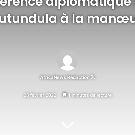
érence diplomatique :
Lutundula à la manœ
Follow
AfricaNews Rédaction
on
X
28 février 2022
4 minutes de lecture