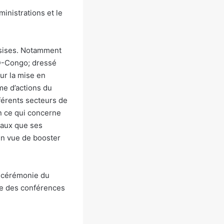
inistrations et le
assises. Notamment
 RD-Congo; dressé
our la mise en
me d’actions du
férents secteurs de
en ce qui concerne
éraux que ses
 en vue de booster
la cérémonie du
le des conférences