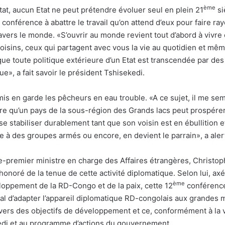
ème
Etat, aucun Etat ne peut prétendre évoluer seul en plein 21
siè
e conférence à abattre le travail qu’on attend d’eux pour faire ra
vers le monde. «S’ouvrir au monde revient tout d’abord à vivre 
oisins, ceux qui partagent avec vous la vie au quotidien et même
que toute politique extérieure d’un Etat est transcendée par de
e», a fait savoir le président Tshisekedi.
 mis en garde les pêcheurs en eau trouble. «A ce sujet, il me sem
re qu’un pays de la sous-région des Grands lacs peut prospérer 
 se stabiliser durablement tant que son voisin est en ébullition e
e à des groupes armés ou encore, en devient le parrain», a aler
ice-premier ministre en charge des Affaires étrangères, Christo
 honoré de la tenue de cette activité diplomatique. Selon lui, ax
ème
loppement de la RD-Congo et de la paix, cette 12
conférence
ral d’adapter l’appareil diplomatique RD-congolais aux grandes
r vers des objectifs de développement et ce, conformément à la 
ekedi et au programme d’actions du gouvernement.