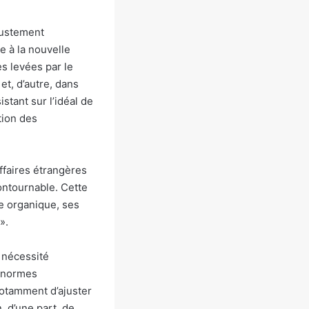
ajustement
e à la nouvelle
es levées par le
et, d’autre, dans
stant sur l’idéal de
tion des
ffaires étrangères
ontournable. Cette
e organique, ses
».
 nécessité
’énormes
notamment d’ajuster
, d’une part, de