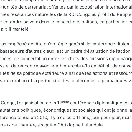
ortunités de partenariat offertes par la coopération internationa
normes ressources naturelles de la RD-Congo au profit du Peuple
ire entendre sa voix dans le concert des nations, en particulier e
a-t-il martelé.
 pas empêché de dire qu’en règle général, la conférence diplom
ssadeurs d’autres cieux, est un cadre d’évaluation de l’action
ences, de concertation entre les chefs des missions diplomatiq
ys et de rencontre avec leur hiérarchie afin de définir de nouve
orités de sa politique extérieure ainsi que les actions et ressou
a structuration et la périodicité des conférences diplomatiques v
ème
Congo, l’organisation de la 12
conférence diplomatique est 
utations politiques, économiques et sociales qui ont jalonné la
érence tenue en 2010, il y a de cela 11 ans, jour pour jour, mais
onaux de l’heure», a signifié Christophe Lutundula.