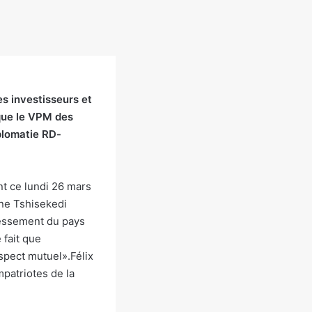
es investisseurs et
 que le VPM des
iplomatie RD-
t ce lundi 26 mars
ine Tshisekedi
dressement du pays
 fait que
spect mutuel».Félix
mpatriotes de la