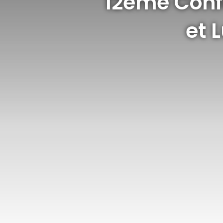
12ème Conf
et 