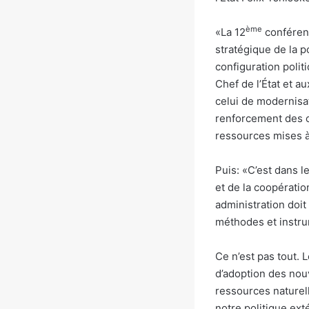
ème
«La 12
conférenc
stratégique de la p
configuration polit
Chef de l’État et au
celui de modernisat
renforcement des c
ressources mises à 
Puis: «C’est dans l
et de la coopérati
administration doi
méthodes et instrum
Ce n’est pas tout.
d’adoption des nouv
ressources naturel
notre politique ext