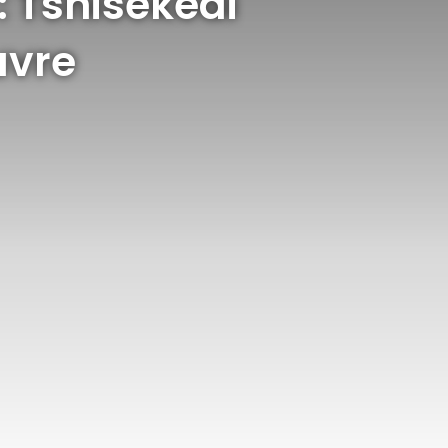
 Tshisekedi
uvre