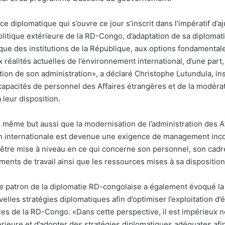
e diplomatique qui s’ouvre ce jour s’inscrit dans l’impératif d’
olitique extérieure de la RD-Congo, d’adaptation de sa diplomati
ique des institutions de la République, aux options fondamental
x réalités actuelles de l’environnement international, d’une part, 
ion de son administration», a déclaré Christophe Lutundula, insi
apacités de personnel des Affaires étrangères et de la modéra
leur disposition.
e même but aussi que la modernisation de l’administration des A
on internationale est devenue une exigence de management inc
t être mise à niveau en ce qui concerne son personnel, son cadr
ents de travail ainsi que les ressources mises à sa disposition
 Le patron de la diplomatie RD-congolaise a également évoqué la
elles stratégies diplomatiques afin d’optimiser l’exploitation d
les de la RD-Congo. «Dans cette perspective, il est impérieux 
érieure et d’adopter des stratégies diplomatiques adéquates afin