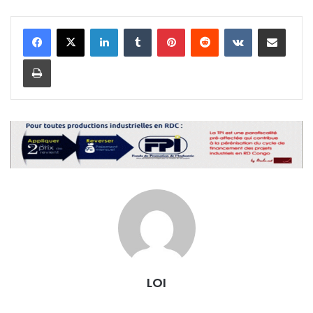
Linkedin
Tumblr
Pinterest
Reddit
VKontakte
Partager par email
Imprimer
LOI