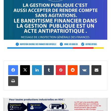
Linkedin
Tumblr
Pinterest
Reddit
VKontakte
Partager par email
Imprimer