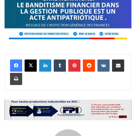
Linkedin
Tumblr
Pinterest
Reddit
VKontakte
Partager par email
Imprimer