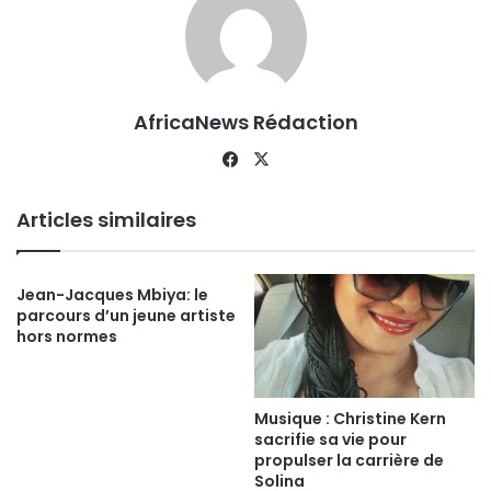
AfricaNews Rédaction
Fa
X
ce
bo
Articles similaires
ok
Jean-Jacques Mbiya: le
parcours d’un jeune artiste
hors normes
Musique : Christine Kern
sacrifie sa vie pour
propulser la carrière de
Solina