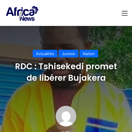
M
Actualités
Justice
Nation
RDC : Tshisekedi promet
de libérer Bujakera