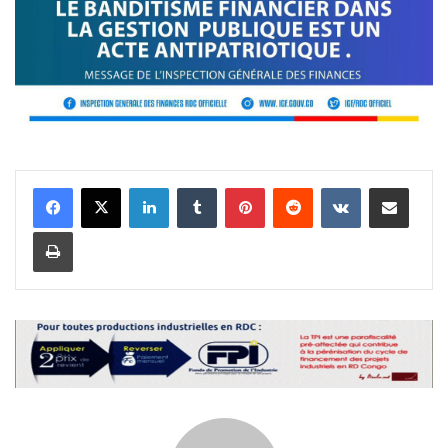
Linkedin
Tumblr
Pinterest
Reddit
VKontakte
Partager par email
Imprimer