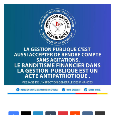
Linkedin
Tumblr
Pinterest
Reddit
VKontakte
Partager par email