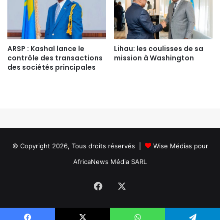
ARSP : Kashal lance le
Lihau: les coulisses de sa
contrôle des transactions
mission à Washington
des sociétés principales
© Copyright 2026, Tous droits réservés |
Wise Médias
pour
AfricaNews Média SARL
Facebook
X