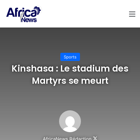
M
Sports
Kinshasa : Le stadium des
Martyrs se meurt
Follow
AfricaNews Rédaction