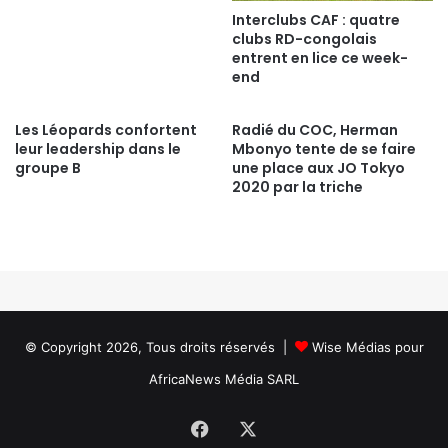
Interclubs CAF : quatre
clubs RD-congolais
entrent en lice ce week-
end
Les Léopards confortent
Radié du COC, Herman
leur leadership dans le
Mbonyo tente de se faire
groupe B
une place aux JO Tokyo
2020 par la triche
© Copyright 2026, Tous droits réservés |
Wise Médias
pour
AfricaNews Média SARL
Facebook
X