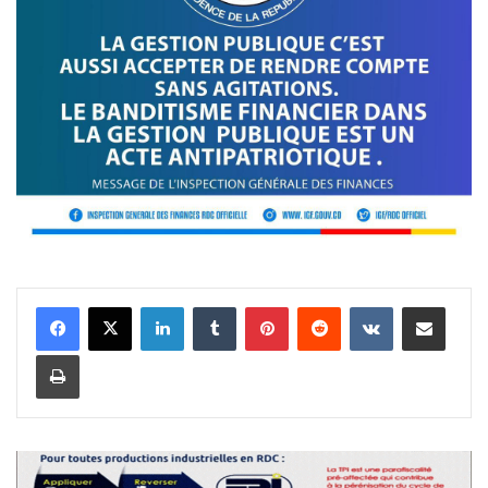
Linkedin
Tumblr
Pinterest
Reddit
VKontakte
Partager par email
Imprimer