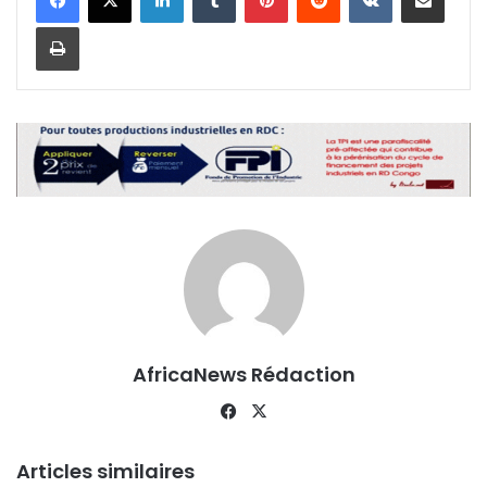
Imprimer
AfricaNews Rédaction
Fa
X
ce
bo
Articles similaires