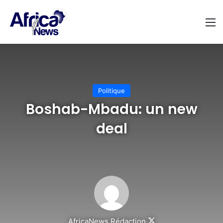
M
Politique
Boshab-Mbadu: un new
deal
AfricaNews Rédaction
Follow