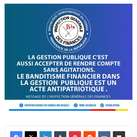
Linkedin
Tumblr
Pinterest
Reddit
VKontakte
Partager par email