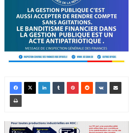
Linkedin
Tumblr
Pinterest
Reddit
VKontakte
Partager par email
Imprimer