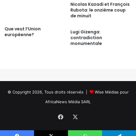
Nicolas Kazadi et François
Rubota: le onzième coup
de minuit
Que veut l’Union
Lugi Gizenga:
européenne?
contradiction
monumentale
© Copyright 2026, Tous droits réservés |
Wise Médias
pour
AfricaNews Média SARL
Facebook
X