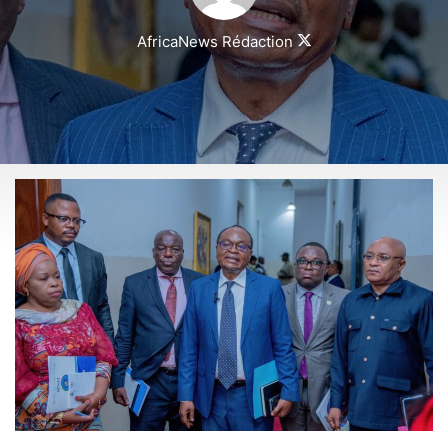
Follow
AfricaNews Rédaction
on
X