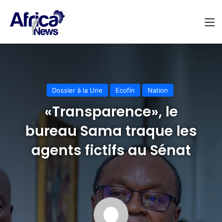
M
Dossier à la Une
Ecofin
Nation
«Transparence», le
bureau Sama traque les
agents fictifs au Sénat