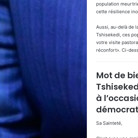
population meurtrie
cette résilience in
Aussi, au-delà de l
Tshisekedi, ces po
votre visite pastor
réconfort». Ci-des
Mot de bi
Tshiseked
à l’occas
démocra
Sa Sainteté,