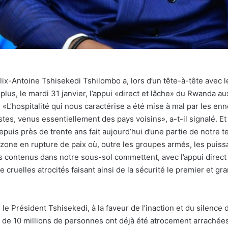
élix-Antoine Tshisekedi Tshilombo a, lors d’un tête-à-tête avec 
plus, le mardi 31 janvier, l’appui «direct et lâche» du Rwanda au
’hospitalité qui nous caractérise a été mise à mal par les enne
stes, venus essentiellement des pays voisins», a-t-il signalé. E
puis près de trente ans fait aujourd’hui d’une partie de notre te
 zone en rupture de paix où, outre les groupes armés, les puis
s contenus dans notre sous-sol commettent, avec l’appui direct 
e cruelles atrocités faisant ainsi de la sécurité le premier et gr
 le Président Tshisekedi, à la faveur de l’inaction et du silenc
s de 10 millions de personnes ont déjà été atrocement arrachées à 