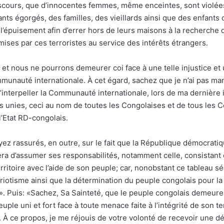
iscours, que d’innocentes femmes, même enceintes, sont violée
ants égorgés, des familles, des vieillards ainsi que des enfant
t l’épuisement afin d’errer hors de leurs maisons à la recherche d
ises par ces terroristes au service des intérêts étrangers.
t nous ne pourrons demeurer coi face à une telle injustice et u
munauté internationale. À cet égard, sachez que je n’ai pas m
’interpeller la Communauté internationale, lors de ma dernière i
s unies, ceci au nom de toutes les Congolaises et de tous les C
l’Etat RD-congolais.
oyez rassurés, en outre, sur le fait que la République démocrat
ra d’assumer ses responsabilités, notamment celle, consistant 
erritoire avec l’aide de son peuple; car, nonobstant ce tableau sé
riotisme ainsi que la détermination du peuple congolais pour l
ce». Puis: «Sachez, Sa Sainteté, que le peuple congolais demeur
ple uni et fort face à toute menace faite à l’intégrité de son terr
. À ce propos, je me réjouis de votre volonté de recevoir une d