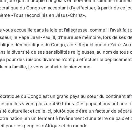
nde joie que le peuple congolais et moi-même saluons l’honneur
ratique du Congo en acceptant d’y effectuer, à partir de ce jour
thème «Tous réconciliés en Jésus-Christ».
vous accueille dans la joie et l’allégresse, comme il l’avait fait
seur, le Pape Jean-Paul II, d’heureuse mémoire, lors de ses de
blique démocratique du Congo, alors République du Zaïre. Au 
ns la diversité de ses sensibilités religieuses, au nom de tous 
ui pour des raisons diverses n’ont pu effectuer le déplacement,
de ma famille, je vous souhaite la bienvenue.
cratique du Congo est un grand pays au cœur du continent afri
esquelles vivent plus de 450 tribus. Ces populations ont une ri
té culturelle; et celle-ci, plutôt que d’être un facteur de sépara
 notre nation, en un ferment à l’avènement d’une terre de paix et d
eil pour les peuples d’Afrique et du monde.