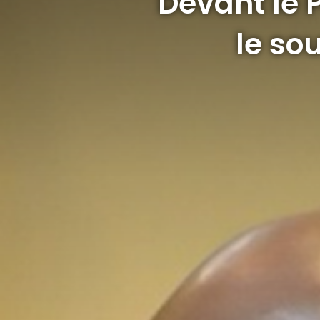
Devant le 
le so