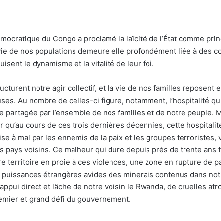
émocratique du Congo a proclamé la laïcité de l’État comme prin
 vie de nos populations demeure elle profondément liée à des c
uisent le dynamisme et la vitalité de leur foi.
ucturent notre agir collectif, et la vie de nos familles reposent 
euses. Au nombre de celles-ci figure, notamment, l’hospitalité 
le partagée par l’ensemble de nos familles et de notre peuple. 
er qu’au cours de ces trois dernières décennies, cette hospitalit
ise à mal par les ennemis de la paix et les groupes terroristes,
 pays voisins. Ce malheur qui dure depuis près de trente ans fa
re territoire en proie à ces violences, une zone en rupture de pa
 puissances étrangères avides des minerais contenus dans not
appui direct et lâche de notre voisin le Rwanda, de cruelles atro
premier et grand défi du gouvernement.