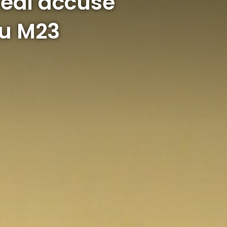
kedi accuse
au M23