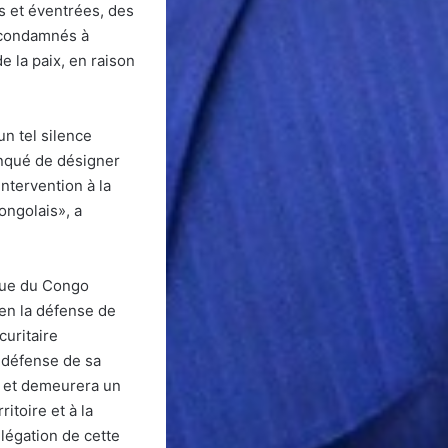
s et éventrées, des
s condamnés à
e la paix, en raison
n tel silence
anqué de désigner
ntervention à la
ongolais», a
ique du Congo
en la défense de
curitaire
a défense de sa
e et demeurera un
itoire et à la
élégation de cette