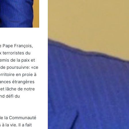
le Pape François,
x terroristes du
mis de la paix et
t de poursuivre: «ce
rritoire en proie à
sances étrangères
et lâche de notre
and défi du
e de la Communauté
la vie. Il a fait