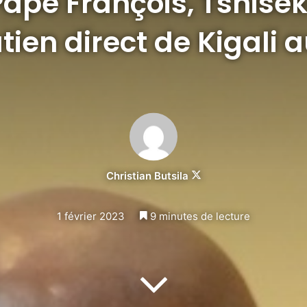
Pape François, Tshise
utien direct de Kigali 
Follow
Christian Butsila
on
X
1 février 2023
9 minutes de lecture