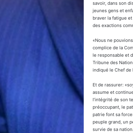
savoir, dans son d
jeunes gens et enf
braver la fatigue e
des exactions comm
«Nous ne pouvions e
complice de la Com
le responsable et d
Tribune des Nation
indiqué le Chef de 
Et de rassurer: «s
assume et continue
l’intégrité de son t
préoccupant, le pat
patrie font sa for
peuple grand, un peu
survie de sa nation