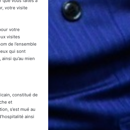
 que vous faites à
, votre visite
 pour votre
ux visites
nom de l’ensemble
ceux qui sont
 ainsi qu’au mien
cain, constitué de
che et
tion, s’est mué au
’hospitalité ainsi