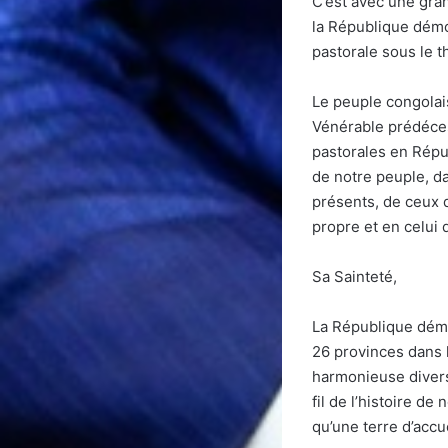
C’est avec une gra
la République démoc
pastorale sous le 
Le peuple congolais 
Vénérable prédéces
pastorales en Répu
de notre peuple, da
présents, de ceux q
propre et en celui 
Sa Sainteté,
La République démo
26 provinces dans l
harmonieuse diversi
fil de l’histoire de
qu’une terre d’accu