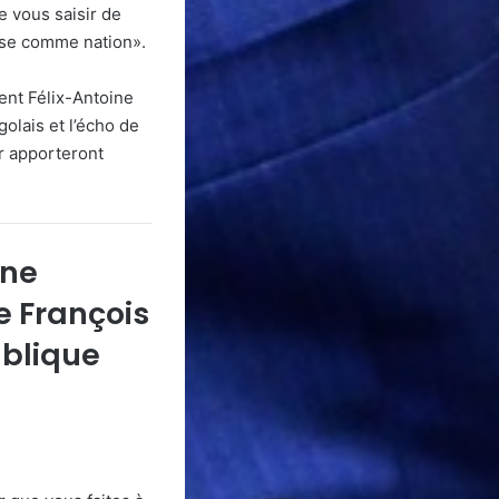
e vous saisir de
rise comme nation».
dent Félix-Antoine
olais et l’écho de
ur apporteront
ine
e François
ublique