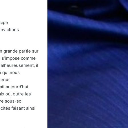
cipe
onvictions
en grande partie sur
qui s’impose comme
Malheureusement, il
é qui nous
 venus
it aujourd’hui
ix où, outre les
re sous-sol
cités faisant ainsi