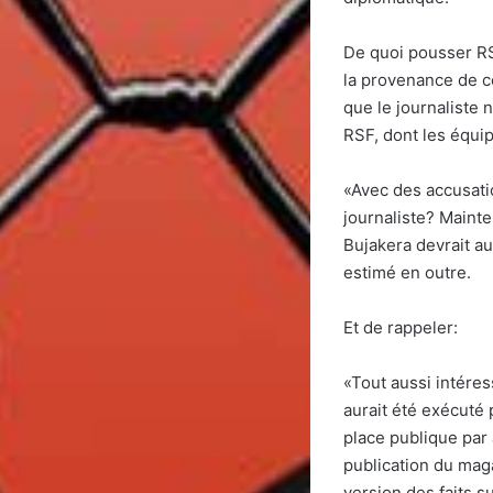
De quoi pousser RSF
la provenance de ce
que le journaliste 
RSF, dont les équi
«Avec des accusati
journaliste? Mainte
Bujakera devrait a
estimé en outre.
Et de rappeler:
«Tout aussi intére
aurait été exécuté 
place publique par 
publication du maga
version des faits s