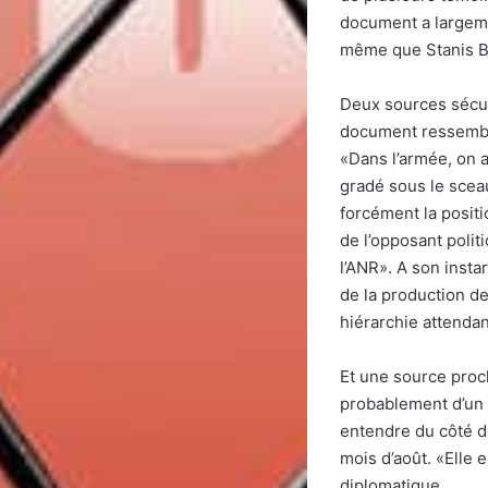
document a largemen
même que Stanis Bu
Deux sources sécuri
document ressembla
«Dans l’armée, on a
gradé sous le scea
forcément la positi
de l’opposant polit
l’ANR». A son inst
de la production de
hiérarchie attendan
Et une source proch
probablement d’un é
entendre du côté d
mois d’août. «Elle 
diplomatique.