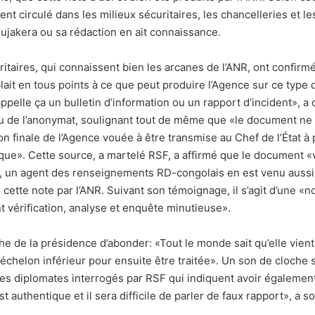
t circulé dans les milieux sécuritaires, les chancelleries et l
jakera ou sa rédaction en ait connaissance.
taires, qui connaissent bien les arcanes de l’ANR, ont confirm
it en tous points à ce que peut produire l’Agence sur ce type
ppelle ça un bulletin d’information ou un rapport d’incident», a 
u de l’anonymat, soulignant tout de même que «le document ne 
on finale de l’Agence vouée à être transmise au Chef de l’État 
ique». Cette source, a martelé RSF, a affirmé que le document «
ar, un agent des renseignements RD-congolais en est venu aussi 
 cette note par l’ANR. Suivant son témoignage, il s’agit d’une «n
t vérification, analyse et enquête minutieuse».
e de la présidence d’abonder: «Tout le monde sait qu’elle vient
chelon inférieur pour ensuite être traitée». Un son de cloche sim
es diplomates interrogés par RSF qui indiquent avoir également
est authentique et il sera difficile de parler de faux rapport», a