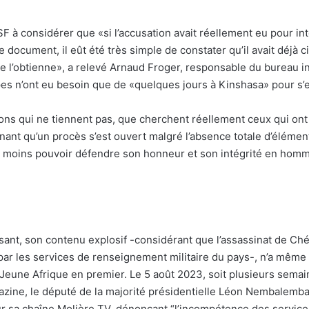
 à considérer que «si l’accusation avait réellement eu pour inte
 document, il eût été très simple de constater qu’il avait déjà 
ne l’obtienne», a relevé Arnaud Froger, responsable du bureau i
pes n’ont eu besoin que de «quelques jours à Kinshasa» pour s’
ons qui ne tiennent pas, que cherchent réellement ceux qui ont 
nant qu’un procès s’est ouvert malgré l’absence totale d’élémen
u moins pouvoir défendre son honneur et son intégrité en homme 
ssant, son contenu explosif -considérant que l’assassinat de C
par les services de renseignement militaire du pays-, n’a même 
Jeune Afrique en premier. Le 5 août 2023, soit plusieurs semai
zine, le député de la majorité présidentielle Léon Nembalemba l
ur sa chaîne Molière TV, dénonçant “l’incompétence des service