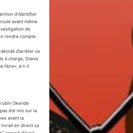
ntion d’identifier
circulé avant même
nvestigation de
en rendre compte.
décidé d’arrêter ce
ts à charge, Stanis
libre», a-t-il
hérubin Okende
pas été mis sur la
nes avant la
ivrait en direct sa
s” accusé d’avoir