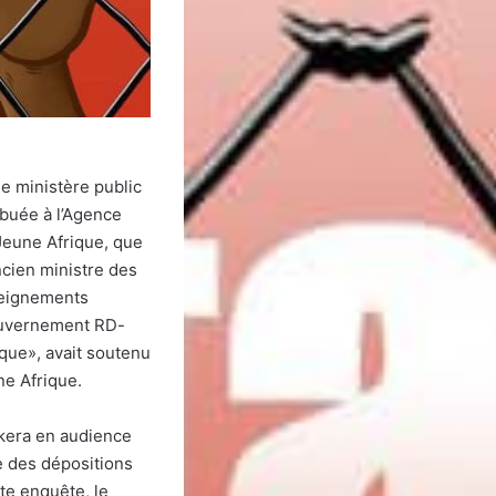
e ministère public
ribuée à l’Agence
 Jeune Afrique, que
ncien ministre des
seignements
 gouvernement RD-
ique», avait soutenu
ne Afrique.
akera en audience
se des dépositions
tte enquête, le