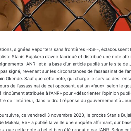
ations, signées Reporters sans frontières -RSF-, éclaboussent l
aliste Stanis Bujakera d’avoir fabriqué et distribué une note att
ignements -ANR- et à la base d’un article publié sur le site de
 pas signé, revenant sur les circonstances de l’assassinat de l’a
in Okende. Sauf que cette note, qui charge le service des ren
uteurs de l’assassinat de cet opposant, est un «faux», selon le
té «indûment attribuée à l’ANR» pour «désorienter l’opinion publ
tre de l’Intérieur, dans le droit réponse du gouvernement à Jeu
poursuivre, ce vendredi 3 novembre 2023, le procès Stanis Buj
 de Makala, RSF a publié la veille une enquête affirmant, sur ba
s, que cette note a bel et bien été produite par l’ANR. Selon ce