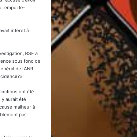
à l’emporte-
vait intérêt à
estigation, RSF a
’Agence sous fond de
général de l’ANR,
ncidence?»
sanctions ont été
e y aurait été
t causé malheur à
lablement pas