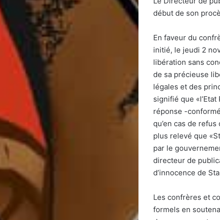
Le Directeur de pub
début de son procès
En faveur du confr
initié, le jeudi 2 
libération sans con
de sa précieuse lib
légales et des prin
signifié que «l’Etat
réponse -conforméme
qu’en cas de refus 
plus relevé que «Sta
par le gouvernement
directeur de public
d’innocence de Sta
Les confrères et c
formels en soutenan