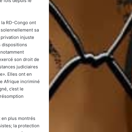
e fois depuis le
e la RD-Congo ont
t solennellement sa
privation injuste
s dispositions
nt notamment
 exercé son droit de
stances judiciaires
e». Elles ont en
ne Afrique incriminé
né, c’est le
 présomption
t en plus montrés
stes; la protection