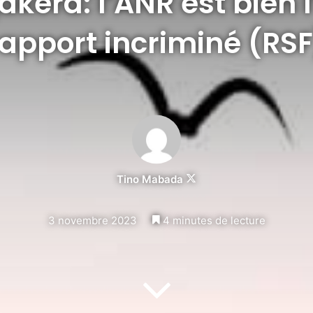
jakera: l’ANR est bien 
rapport incriminé (RSF
Follow
Tino Mabada
on
X
3 novembre 2023
4 minutes de lecture