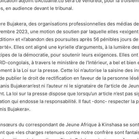
lication adjoint d’Actualite.cd sera ce vendredi, pour la troisièm
, en audience devant le tribunal.
ère Bujakera, des organisations professionnelles des médias d
novembre 2023, une motion de soutien par laquelle elles «exigen
dition» et «l’abandon des poursuites après 56 pénibles jours de 
erté». Elles ont aligné une kyrielle d’arguments, à la lumière de
cipes de la démocratie, pour soutenir leurs exigences. Elles o
 RD-congolais, à travers le ministère de l’Intérieur, a bel et bien
nt à la Loi sur la presse. Cette loi n’autorise la saisine des in
de publier le droit de rectification en faveur de la personne lésé
nis Bujakeran’est ni l’auteur ni le signataire de l’article de Jeu
. La loi sur la presse dispose que lorsqu’un article n’est pas sig
ation qui endosse la responsabilité. Il faut -donc- respecter la
nis Bujakera».
onsœurs du correspondant de Jeune Afrique à Kinshasa se son
t que «les charges retenues contre notre confrère sont fantaisi