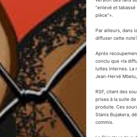
“enlevé et tabassé 
pièce”».
Par ailleurs, dans 
diffuser cette note
Après recoupement 
conclu que «la diff
luttes internes. La
Jean-Hervé Mbelu, a
RSF, citant des sou
prises à la suite de
produite. Ces sourc
Stanis Bujakera, dé
commis.