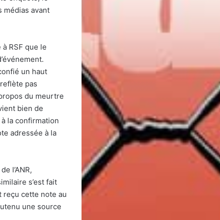
es médias avant
é à RSF que le
 d’événement.
confié un haut
reflète pas
à propos du meurtre
vient bien de
à la confirmation
ote adressée à la
 de l’ANR,
ilaire s’est fait
 reçu cette note au
 soutenu une source