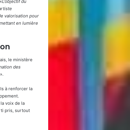
 «
L’objectif du
rtiste
e valorisation pour
 mettant en lumière
ion
is, le ministère
rmation des
».
ls à renforcer la
loppement.
la voix de la
i pris, surtout