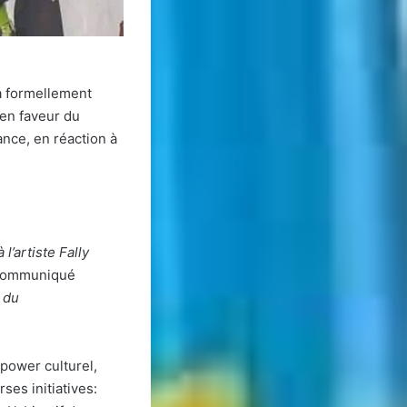
a formellement
en faveur du
nce, en réaction à
l’artiste Fally
e communiqué
 du
 power culturel,
ses initiatives: