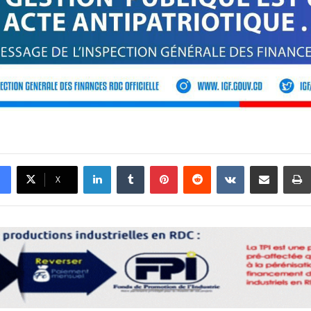
Linkedin
Tumblr
Pinterest
Reddit
VKontakte
Partager par email
X