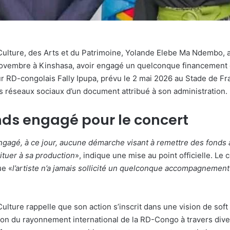
 Culture, des Arts et du Patrimoine, Yolande Elebe Ma Ndembo, 
ovembre à Kinshasa, avoir engagé un quelconque financement 
r RD-congolais Fally Ipupa, prévu le 2 mai 2026 au Stade de Fra
les réseaux sociaux d’un document attribué à son administration.
ds engagé pour le concert
ngagé, à ce jour, aucune démarche visant à remettre des fonds à 
tituer à sa production
», indique une mise au point officielle. L
ue «
l’artiste n’a jamais sollicité un quelconque accompagnement
Culture rappelle que son action s’inscrit dans une vision de soft
on du rayonnement international de la RD-Congo à travers diver