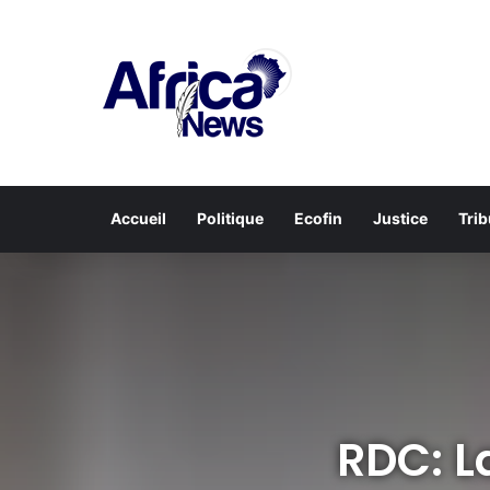
Accueil
Politique
Ecofin
Justice
Tri
RDC: L