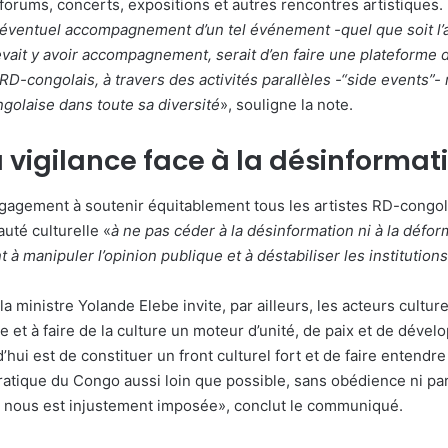
 forums, concerts, expositions et autres rencontres artistiques.
 éventuel accompagnement d’un tel événement -quel que soit l’a
vait y avoir accompagnement, serait d’en faire une plateforme d
 RD-congolais, à travers des activités parallèles -“side events”-
ngolaise dans toute sa diversité
», souligne la note.
a vigilance face à la désinformat
gagement à soutenir équitablement tous les artistes RD-congola
uté culturelle «
à ne pas céder à la désinformation ni à la défo
 à manipuler l’opinion publique et à déstabiliser les institutions
la ministre Yolande Elebe invite, par ailleurs, les acteurs culture
le et à faire de la culture un moteur d’unité, de paix et de déve
’hui est de constituer un front culturel fort et de faire entendre 
tique du Congo aussi loin que possible, sans obédience ni part
ui nous est injustement imposée», conclut le communiqué.