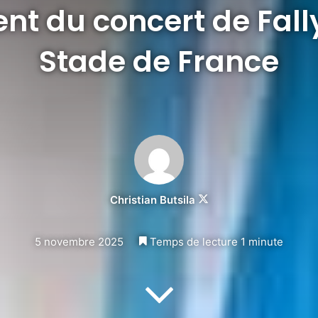
nt du concert de Fall
Stade de France
Follow
Christian Butsila
on
X
5 novembre 2025
Temps de lecture 1 minute