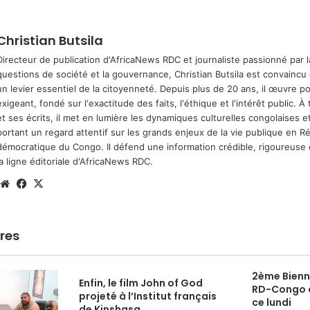
Christian Butsila
Directeur de publication d'AfricaNews RDC et journaliste passionné par la
questions de société et la gouvernance, Christian Butsila est convaincu 
un levier essentiel de la citoyenneté. Depuis plus de 20 ans, il œuvre p
exigeant, fondé sur l'exactitude des faits, l'éthique et l'intérêt public. À
et ses écrits, il met en lumière les dynamiques culturelles congolaises et
portant un regard attentif sur les grands enjeux de la vie publique en R
démocratique du Congo. Il défend une information crédible, rigoureuse e
la ligne éditoriale d'AfricaNews RDC.
Website
Facebook
X
ires
2ème Bienna
Enfin, le film John of God
RD-Congo o
projeté à l’Institut français
ce lundi
de Kinshasa