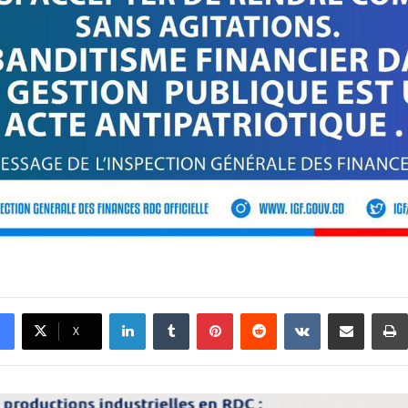
Linkedin
Tumblr
Pinterest
Reddit
VKontakte
Partager par email
X