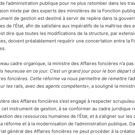
 de l’administration publique pour ne plus retomber dans les tra
ion mixte par des experts des ministères de la Fonction publiq
trument de gestion est destiné à servir de repère dans la gouve
de l’État, afin de satisfaire aux impératifs de la maîtrise des ef
est dire que toutes les modifications de la structure, par extens
es, doivent préalablement requérir une concertation entre la F
es.
eau cadre organique, la ministre des Affaires foncières n’a pas
is heureuse en ce jour. C’est un grand jour pour le bon départ 
res foncières. Cette réforme va nous permettre de remettre l’a
sur les rails, avec des agents compétents
», a souligné la minist
istère des Affaires foncières s’est engagé à respecter scrupule
r cet instrument de gestion, à se conformer au cadre juridique r
stion des ressources humaines de l’État, et à s’aligner sur les ob
a réforme et à la modernisation de l’administration publique. 
riat général des Affaires foncières ne peut procéder à la créati