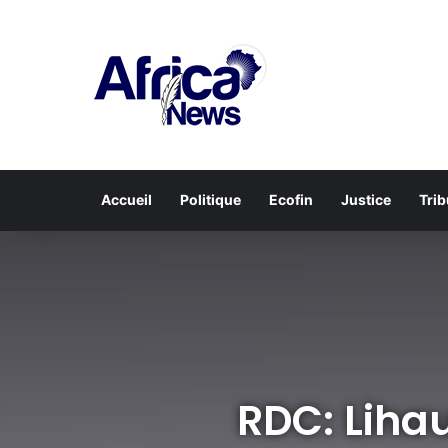
Accueil
Politique
Ecofin
Justice
Tri
RDC: Lihau