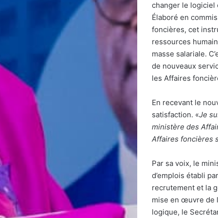
changer le logiciel
Élaboré en commiss
foncières, cet ins
ressources humaines 
masse salariale. C’
de nouveaux servic
les Affaires foncièr
En recevant le nouv
satisfaction. «
Je su
ministère des Affai
Affaires foncières 
Par sa voix, le min
d’emplois établi pa
recrutement et la ge
mise en œuvre de l
logique, le Secréta