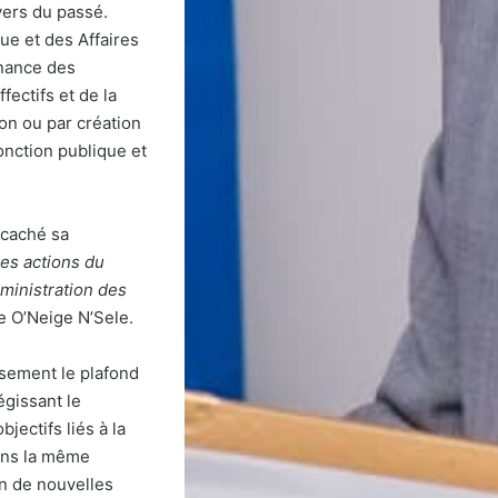
vers du passé.
ue et des Affaires
rnance des
fectifs et de la
ion ou par création
onction publique et
 caché sa
des actions du
dministration des
re O’Neige N’Sele.
usement le plafond
égissant le
jectifs liés à la
Dans la même
on de nouvelles