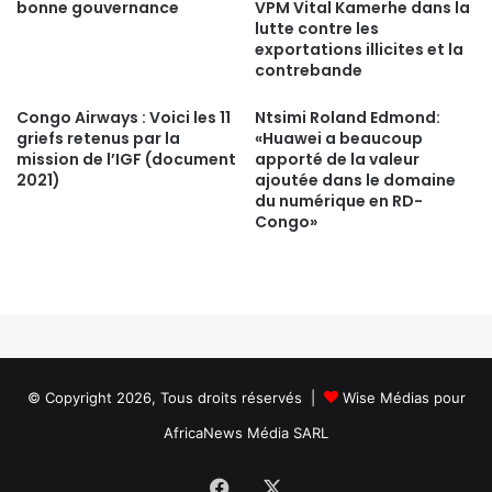
bonne gouvernance
VPM Vital Kamerhe dans la
lutte contre les
exportations illicites et la
contrebande
Congo Airways : Voici les 11
Ntsimi Roland Edmond:
griefs retenus par la
«Huawei a beaucoup
mission de l’IGF (document
apporté de la valeur
2021)
ajoutée dans le domaine
du numérique en RD-
Congo»
© Copyright 2026, Tous droits réservés |
Wise Médias
pour
AfricaNews Média SARL
Facebook
X