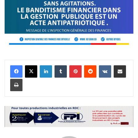
Linkedin
Tumblr
Pinterest
Reddit
VKontakte
Partager par email
Imprimer