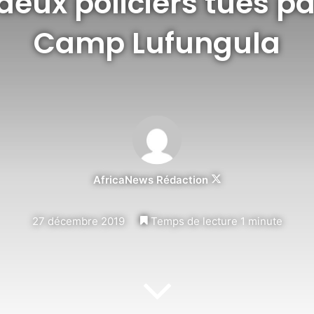
deux policiers tués pa
Camp Lufungula
Follow
AfricaNews Rédaction
on
X
27 décembre 2019
Temps de lecture 1 minute