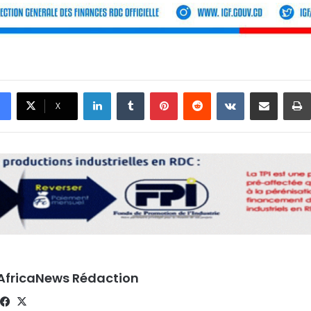
Linkedin
Tumblr
Pinterest
Reddit
VKontakte
Partager par email
X
AfricaNews Rédaction
Facebook
X