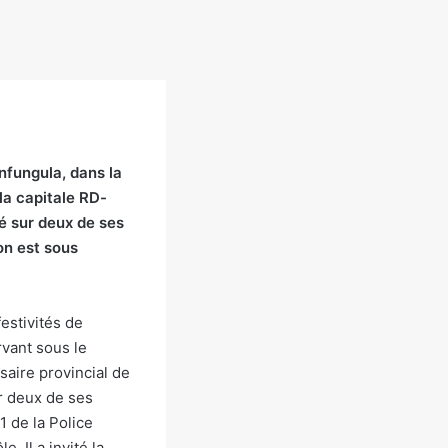
nfungula, dans la
la capitale RD-
é sur deux de ses
on est sous
estivités de
rvant sous le
saire provincial de
ur deux de ses
 de la Police
. Il a invité la