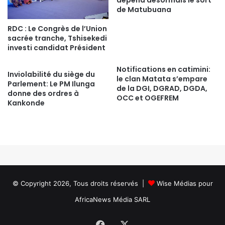
dépend désormais le sort
de Matubuana
RDC : Le Congrès de l’Union
sacrée tranche, Tshisekedi
investi candidat Président
Notifications en catimini:
Inviolabilité du siège du
le clan Matata s’empare
Parlement: Le PM Ilunga
de la DGI, DGRAD, DGDA,
donne des ordres à
OCC et OGEFREM
Kankonde
© Copyright 2026, Tous droits réservés |
Wise Médias
pour
AfricaNews Média SARL
Facebook
X