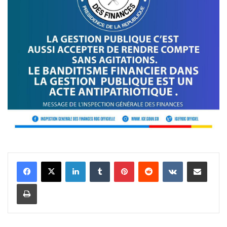
Linkedin
Tumblr
Pinterest
Reddit
VKontakte
Partager par email
Imprimer