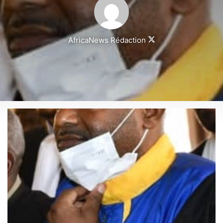
Follow
AfricaNews Rédaction
on
X