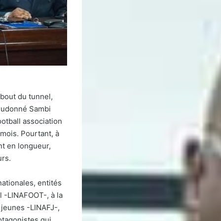
 bout du tunnel,
ieudonné Sambi
ootball association
 mois. Pourtant, à
nt en longueur,
rs.
nationales, entités
ll -LINAFOOT-, à la
s jeunes -LINAFJ-,
otagonistes qui