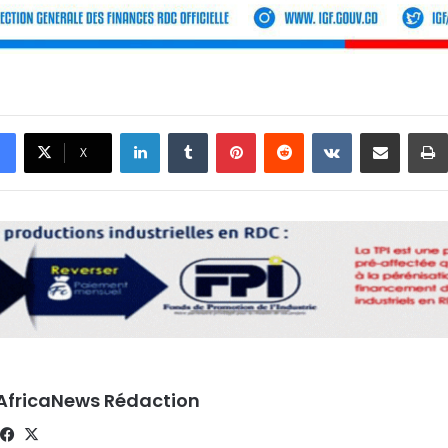
Linkedin
Tumblr
Pinterest
Reddit
VKontakte
Partager par email
X
AfricaNews Rédaction
Facebook
X