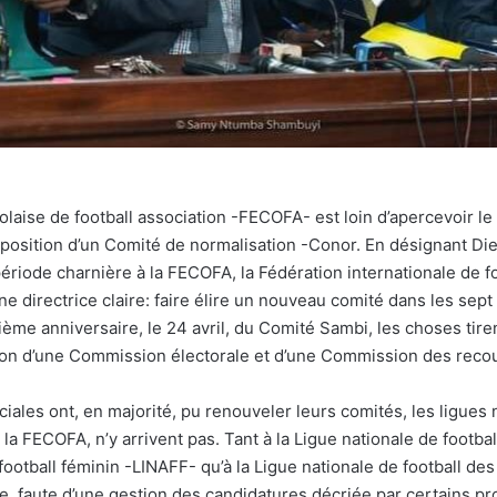
laise de football association -FECOFA- est loin d’apercevoir le
mposition d’un Comité de normalisation -Conor. En désignant D
période charnière à la FECOFA, la Fédération internationale de f
gne directrice claire: faire élire un nouveau comité dans les sept
ème anniversaire, le 24 avril, du Comité Sambi, les choses tire
ion d’une Commission électorale et d’une Commission des recou
nciales ont, en majorité, pu renouveler leurs comités, les ligues 
la FECOFA, n’y arrivent pas. Tant à la Ligue nationale de footba
football féminin -LINAFF- qu’à la Ligue nationale de football de
e, faute d’une gestion des candidatures décriée par certains pr