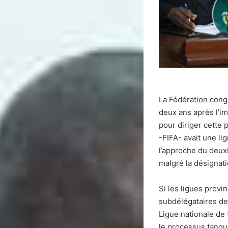
La Fédération congo
deux ans après l’i
pour diriger cette 
-FIFA- avait une li
l’approche du deuxi
malgré la désignat
Si les ligues provi
subdélégataires de 
Ligue nationale de 
le processus tangu