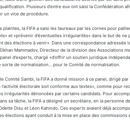
ualification. Plusieurs d’entre eux ont saisi la Confédération afr
r un vice de procédure.
 plaintes, la FIFA a saisi les taureaux par les cornes pour pallie
s» et «prévenir d’éventuelles irrégularités» dans le but de ne
t des élections à venir». Dans une correspondance adressée l
Elkhan Mammadov, Directeur de la division des Associations 
 panel d’experts, chargé «d’offrir un soutien juridique indépen
e sorte de normalisation… pour le Comité de normalisation.
le Comité Sambi, la FIFA a donné mission à ce panel, dirigé par 
e l’activité électorale soit conforme aux textes», comme pour re
les irrégularités dénoncées par certains candidats. Pour accom
dans sa tâche, la FIFA a désigné un secrétaire, en la personne 
dette Disu et Léon Kahindo. Ces experts avaient déjà accompa
es élections ayant conduit à la mise en place des commissions é