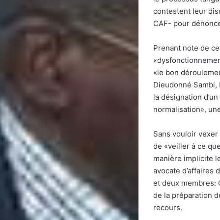
contestent leur disq
CAF- pour dénonce
Prenant note de ces
«dysfonctionnement
«le bon déroulemen
Dieudonné Sambi, 
la désignation d’un
normalisation», un
Sans vouloir vexer 
de «veiller à ce qu
manière implicite 
avocate d’affaires 
et deux membres: O
de la préparation d
recours.