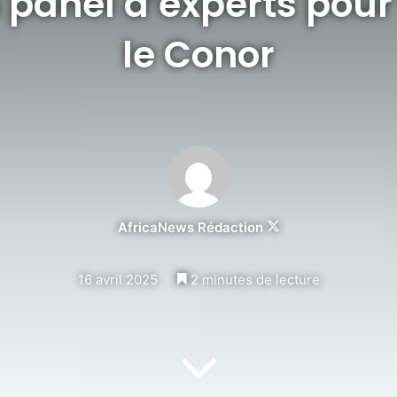
 panel d’experts pour
le Conor
Follow
AfricaNews Rédaction
on
X
16 avril 2025
2 minutes de lecture