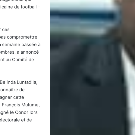
icaine de football -
r ces
 pas compromettre
a semaine passée à
membres, a annoncé
dant au Comité de
Belinda Luntadila,
connaître de
pagner cette
de François Mulume,
gné le Conor lors
lectorale et de