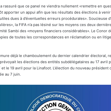
 a rassuré que ce panel ne viendra nullement «remettre en que
ôt apporter un appui afin que les résultats des élections à venir
utiles dues à d’éventuelles erreurs procédurales». Soucieuse d’
lières», la FIFA n’a pas lésiné sur les moyens ces deux derniè
omité Sambi des «moyens financiers considérables». Le Conor de
ies de toutes les correspondances en réclamation ou en litige 
urmure déjà le chamboulement du dernier calendrier électoral, r
prévoyait les élections des entités subdélégataires au 17 avril p
F et le 19 avril pour la Linafoot. L’élection du nouveau président
ée au 7 juin.