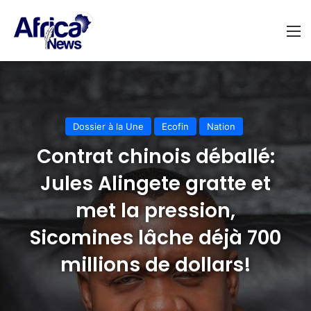
M
Dossier à la Une
Ecofin
Nation
Contrat chinois déballé:
Jules Alingete gratte et
met la pression,
Sicomines lâche déjà 700
millions de dollars!