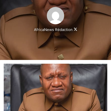
Follow
AfricaNews Rédaction
on
X