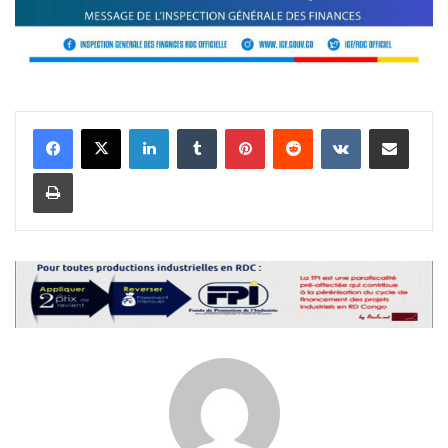
Linkedin
Tumblr
Pinterest
Reddit
VKontakte
Partager par email
Imprimer