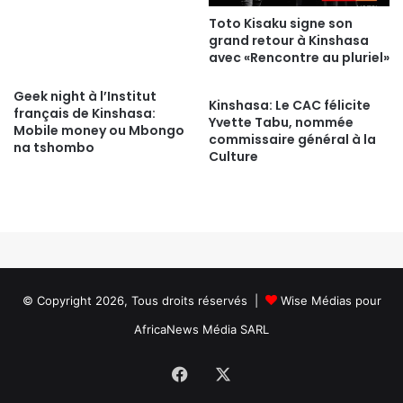
Toto Kisaku signe son
grand retour à Kinshasa
avec «Rencontre au pluriel»
Geek night à l’Institut
Kinshasa: Le CAC félicite
français de Kinshasa:
Yvette Tabu, nommée
Mobile money ou Mbongo
commissaire général à la
na tshombo
Culture
© Copyright 2026, Tous droits réservés |
Wise Médias
pour
AfricaNews Média SARL
Facebook
X