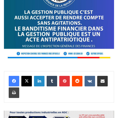
Linkedin
Tumblr
Pinterest
Reddit
VKontakte
Partager par email
Imprimer