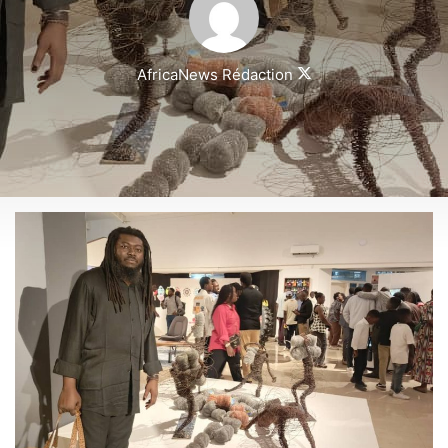
Follow
AfricaNews Rédaction
on
X