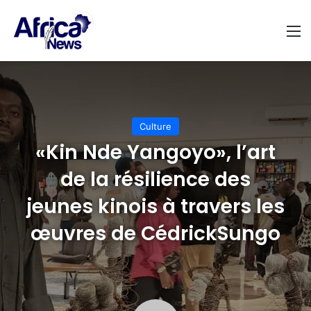
M
Culture
«Kin Nde Yangoyo», l’art
de la résilience des
jeunes kinois à travers les
œuvres de CédrickSungo