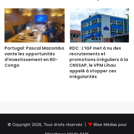
Portugal: Pascal Mazombo
RDC : L’IGF met à nu des
vante les opportunités
recrutements et
d’investissement en RD-
promotions irréguliers à la
Congo
CNSSAP, le VPM Lihau
appelé à stopper ces
irrégularités
© Copyright 2026, Tous droits réservés |
Wise Médias
pour
AfricaNews Média SARL