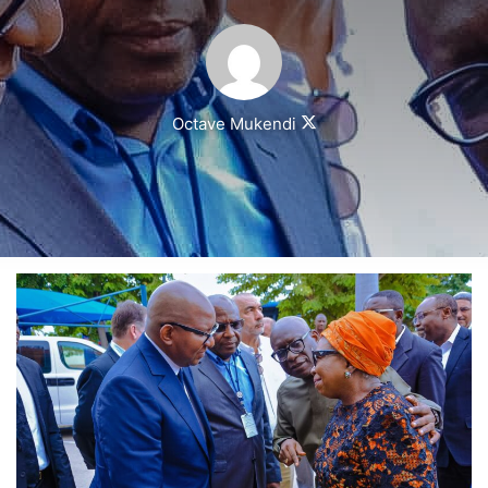
Follow
Octave Mukendi
on
X