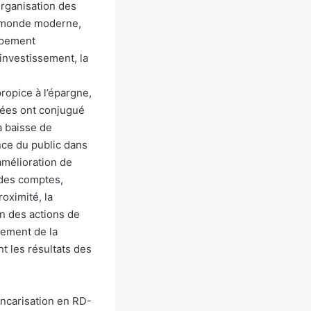
’organisation des
le monde moderne,
ppement
’investissement, la
ropice à l’épargne,
nées ont conjugué
a baisse de
ance du public dans
’amélioration de
 des comptes,
oximité, la
on des actions de
cement de la
t les résultats des
bancarisation en RD-