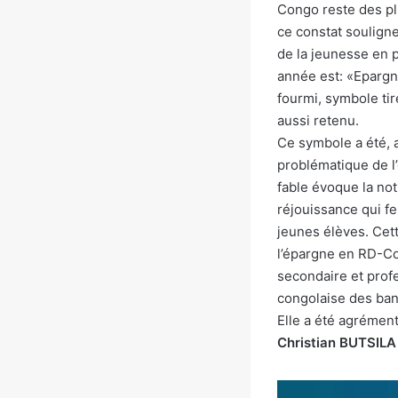
Congo reste des plu
ce constat souligne
de la jeunesse en p
année est: «Epargne
fourmi, symbole tiré
aussi retenu.
Ce symbole a été, 
problématique de l’
fable évoque la not
réjouissance qui fe
jeunes élèves. Cett
l’épargne en RD-Co
secondaire et prof
congolaise des ban
Elle a été agrémen
Christian BUTSILA