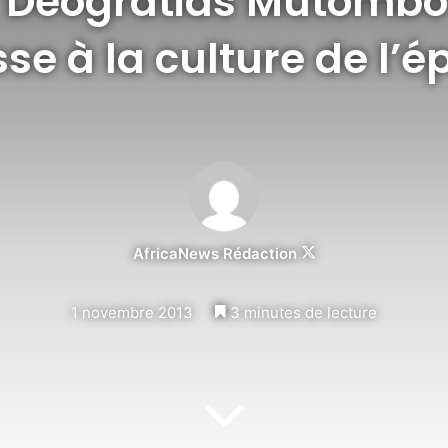
 Deogratias Mutombo 
se à la culture de l’
AfricaNews Rédaction
Follow
on
X
1 novembre 2013
3 minutes de lecture