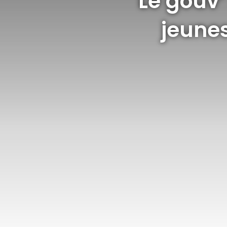
Le gouv’
jeunes