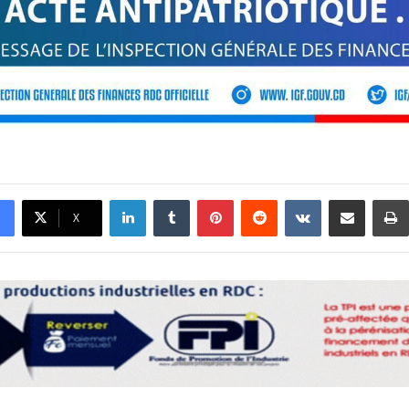
Linkedin
Tumblr
Pinterest
Reddit
VKontakte
Partager par email
X