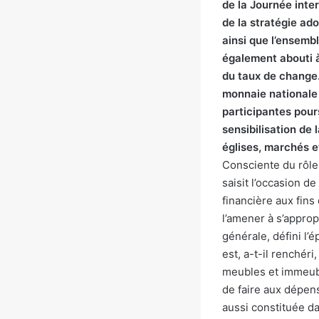
de la Journée inte
de la stratégie ad
ainsi que l’ensemb
également abouti à 
du taux de change. 
monnaie nationale à
participantes pou
sensibilisation de 
églises, marchés e
Consciente du rôle
saisit l’occasion 
financière aux fins
l’amener à s’appro
générale, défini l
est, a-t-il renchér
meubles et immeubl
de faire aux dépens
aussi constituée d