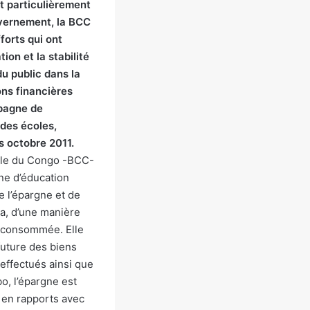
nt particulièrement
uvernement, la BCC
forts qui ont
ion et la stabilité
du public dans la
ions financières
mpagne de
 des écoles,
s octobre 2011.
rale du Congo -BCC-
ne d’éducation
e l’épargne et de
 a, d’une manière
t consommée. Elle
 future des biens
effectués ainsi que
o, l’épargne est
 en rapports avec