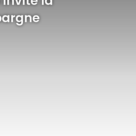
invite la
épargne