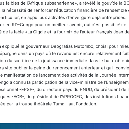
s faibles de l’Afrique subsaharienne», a révélé le gouv’de la 
 la nécessité de renforcer l’éducation financière de l’ensemble 
articulier, en appui aux activités d’envergure déjà entreprises
r en RD-Congo pour un meilleur avenir, oui c’est possible!» et 
 de la fable «La Cigale et la fourmi» de l’auteur français Jean de
a expliqué le gouverneur Deogratias Mutombo, choisi pour mie
épargne dans un pays où le revenu est encore relativement faibl
ion du sacrifice de la jouissance immédiate dans le but d’obtenir
ra vite oublier la peine du renoncement antérieur et qu’il convi
e manifestation de lancement des activités de la Journée inter
ngo a connu la participation de la vice-ministre de l’Enseignem
essionnel -EPSP-, du directeur pays du PNUD, du président de l
ques -ACB-, du président de l’APROCEC, des institutions financ
tée par la troupe théâtrale Tuma Haut Fondation.