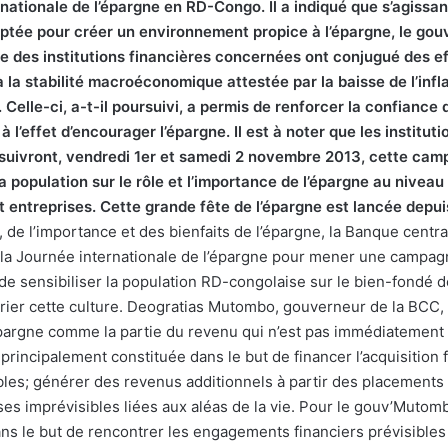
rnationale de l’épargne en RD-Congo. Il a indiqué que s’agissa
optée pour créer un environnement propice à l’épargne, le go
le des institutions financières concernées ont conjugué des ef
la stabilité macroéconomique attestée par la baisse de l’inflat
Celle-ci, a-t-il poursuivi, a permis de renforcer la confiance 
 l’effet d’encourager l’épargne. Il est à noter que les institut
rsuivront, vendredi 1er et samedi 2 novembre 2013, cette ca
la population sur le rôle et l’importance de l’épargne au niveau
t entreprises. Cette grande fête de l’épargne est lancée depui
, de l’importance et des bienfaits de l’épargne, la Banque cent
de la Journée internationale de l’épargne pour mener une campag
 de sensibiliser la population RD-congolaise sur le bien-fondé d
prier cette culture. Deogratias Mutombo, gouverneur de la BCC,
’épargne comme la partie du revenu qui n’est pas immédiatemen
i, principalement constituée dans le but de financer l’acquisition
es; générer des revenus additionnels à partir des placements 
es imprévisibles liées aux aléas de la vie. Pour le gouv’Mutomb
ans le but de rencontrer les engagements financiers prévisibles