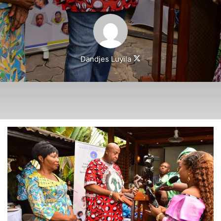
Follow
Dandjes Luyila
on
X