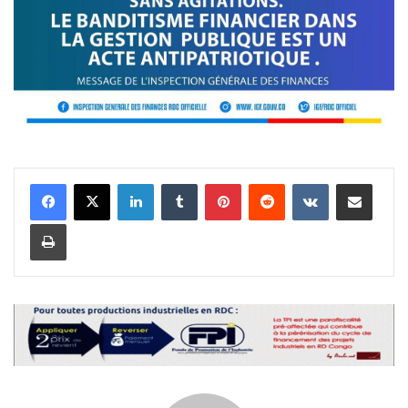
Linkedin
Tumblr
Pinterest
Reddit
VKontakte
Partager par email
Imprimer